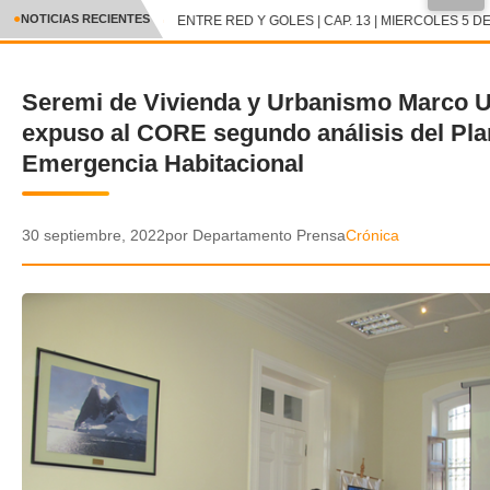
●
NOTICIAS RECIENTES
ENTRE RED Y GOLES | CAP. 13 | MIERCOLES 5 DE
CRÓNICA
Seremi de Vivienda y Urbanismo Marco U
✕
DEPORTES
expuso al CORE segundo análisis del Pla
ENTRETENIMIENTO Y CULTURA
Emergencia Habitacional
POLICIAL
30 septiembre, 2022
por Departamento Prensa
Crónica
POLÍTICA
AUDIOS
VIDEOS
GALERIA DE FOTOS
APP MÓVIL