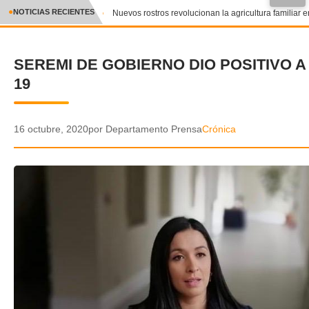
●
NOTICIAS RECIENTES
Nuevos rostros revolucionan la agricultura familiar en
CRÓNICA
SEREMI DE GOBIERNO DIO POSITIVO A
✕
DEPORTES
19
ENTRETENIMIENTO Y CULTURA
POLICIAL
16 octubre, 2020
por Departamento Prensa
Crónica
POLÍTICA
AUDIOS
VIDEOS
GALERIA DE FOTOS
APP MÓVIL