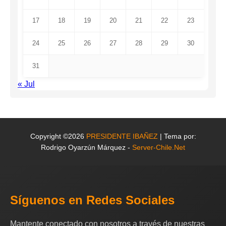
17
18
19
20
21
22
23
24
25
26
27
28
29
30
31
« Jul
Copyright ©2026
PRESIDENTE IBAÑEZ
| Tema por:
Rodrigo Oyarzún Márquez -
Server-Chile.Net
Síguenos en Redes Sociales
Mantente conectado con nosotros a través de nuestras