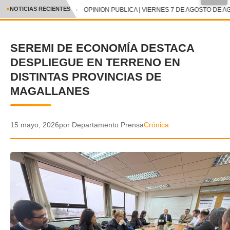
●
NOTICIAS RECIENTES
OPINION PUBLICA | VIERNES 7 DE AGOSTO DE AG
CRÓNICA
SEREMI DE ECONOMÍA DESTACA
✕
DEPORTES
DESPLIEGUE EN TERRENO EN
ENTRETENIMIENTO Y CULTURA
DISTINTAS PROVINCIAS DE
MAGALLANES
POLICIAL
POLÍTICA
15 mayo, 2026
por Departamento Prensa
Crónica
AUDIOS
VIDEOS
GALERIA DE FOTOS
APP MÓVIL