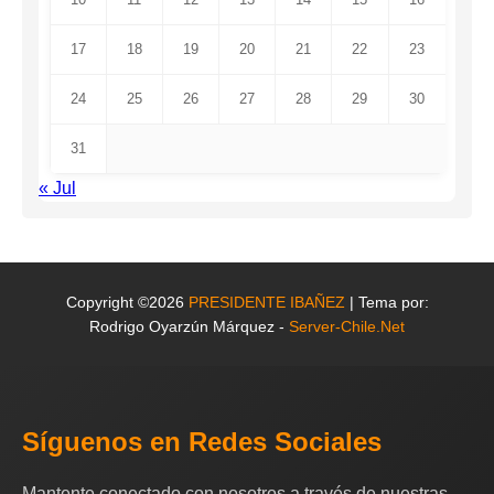
17
18
19
20
21
22
23
24
25
26
27
28
29
30
31
« Jul
Copyright ©2026
PRESIDENTE IBAÑEZ
| Tema por:
Rodrigo Oyarzún Márquez -
Server-Chile.Net
Síguenos en Redes Sociales
Mantente conectado con nosotros a través de nuestras