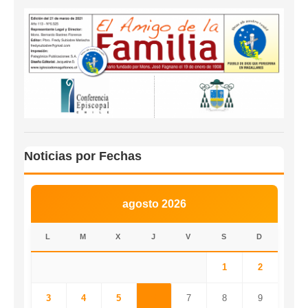
Noticias por Fechas
agosto 2026
L
M
X
J
V
S
D
1
2
3
4
5
6
7
8
9