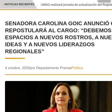
NOTICIAS RECIENTES
UMAG realizará jornada de actualización del Registro
CRÓNICA
SENADORA CAROLINA GOIC ANUNCIÓ 
✕
DEPORTES
REPOSTULARÁ AL CARGO: “DEBEMOS
ENTRETENIMIENTO Y CULTURA
ESPACIOS A NUEVOS ROSTROS, A NU
IDEAS Y A NUEVOS LIDERAZGOS
POLICIAL
REGIONALES”
POLÍTICA
4 octubre, 2020
por Departamento Prensa
Política
AUDIOS
VIDEOS
GALERIA DE FOTOS
APP MÓVIL