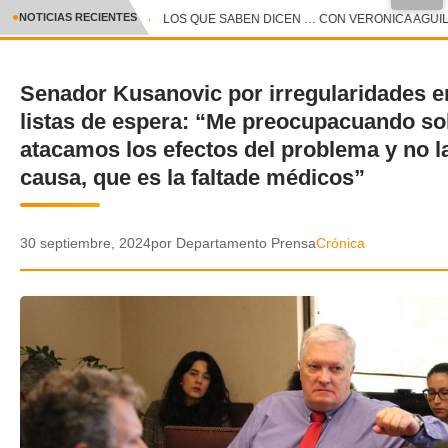
●
NOTICIAS RECIENTES
LOS QUE SABEN DICEN … CON VERONICA AGUILAR
CRÓNICA
Senador Kusanovic por irregularidades e
✕
DEPORTES
listas de espera: “Me preocupacuando so
ENTRETENIMIENTO Y CULTURA
atacamos los efectos del problema y no l
causa, que es la faltade médicos”
POLICIAL
POLÍTICA
30 septiembre, 2024
por Departamento Prensa
Crónica
AUDIOS
VIDEOS
GALERIA DE FOTOS
APP MÓVIL