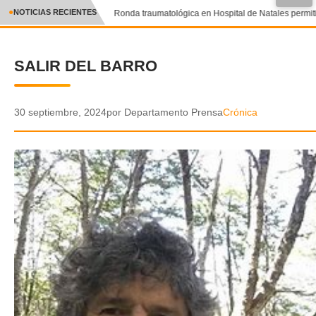
NOTICIAS RECIENTES
Ronda traumatológica en Hospital de Natales permitió
CRÓNICA
SALIR DEL BARRO
✕
DEPORTES
ENTRETENIMIENTO Y CULTURA
30 septiembre, 2024
por Departamento Prensa
Crónica
POLICIAL
POLÍTICA
AUDIOS
VIDEOS
GALERIA DE FOTOS
APP MÓVIL