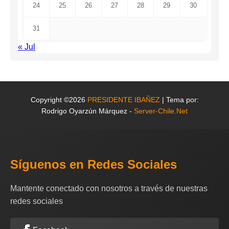
24
25
26
27
28
29
30
31
« Jul
Copyright ©2026
PRESIDENTE IBAÑEZ
| Tema por:
Rodrigo Oyarzún Márquez -
Server-Chile.Net
Síguenos en Redes Sociales
Mantente conectado con nosotros a través de nuestras
redes sociales