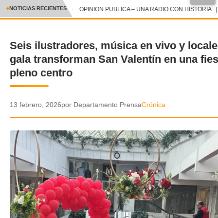
●
NOTICIAS RECIENTES
OPINION PUBLICA – UNA RADIO CON HISTORIA . |
CRÓNICA
Seis ilustradores, música en vivo y local
✕
DEPORTES
gala transforman San Valentín en una fies
ENTRETENIMIENTO Y CULTURA
pleno centro
POLICIAL
13 febrero, 2026
por Departamento Prensa
Crónica
POLÍTICA
AUDIOS
VIDEOS
GALERIA DE FOTOS
APP MÓVIL