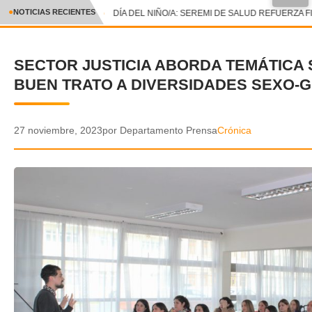
●
NOTICIAS RECIENTES
DÍA DEL NIÑO/A: SEREMI DE SALUD REFUERZA F
CRÓNICA
SECTOR JUSTICIA ABORDA TEMÁTICA
✕
DEPORTES
BUEN TRATO A DIVERSIDADES SEXO-
ENTRETENIMIENTO Y CULTURA
POLICIAL
27 noviembre, 2023
por Departamento Prensa
Crónica
POLÍTICA
AUDIOS
VIDEOS
GALERIA DE FOTOS
APP MÓVIL