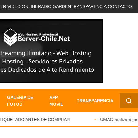
VER VIDEO ONLINE
RADIO GARDEN
TRANSPARENCIA.
CONTACTO
GALERIA DE
APP
TRANSPARENCIA
FOTOS
MÓVIL
✕
TIQUETADO ANTES DE COMPRAR
UMAG realizará jornada 