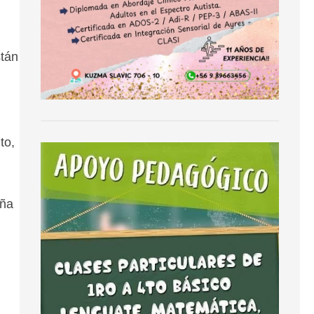
stán
to,
aña