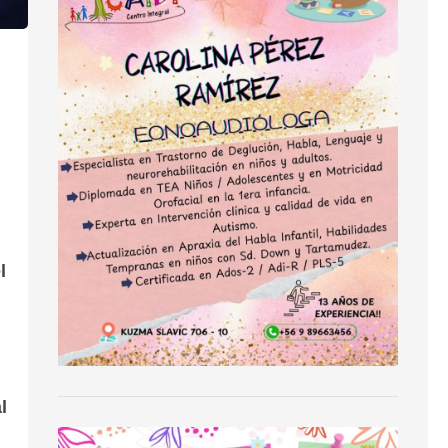
l
n
l