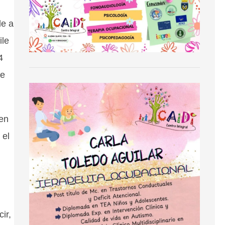
de a
ile
4
de
 en
 el
ir,