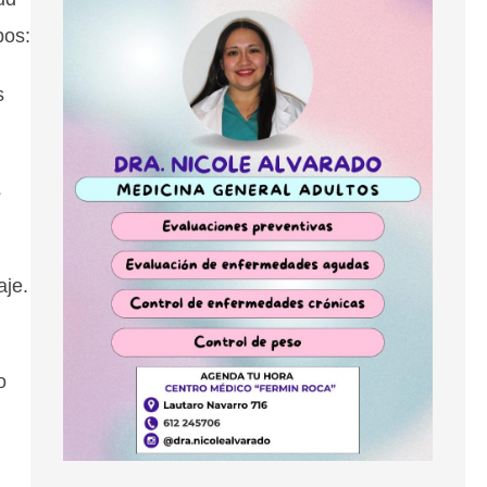
pos:
s
s
aje.
o