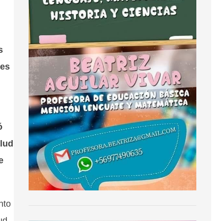
s
 es
ó
alud
e
nto
ud