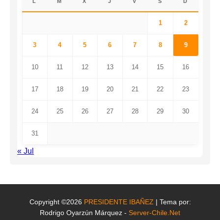
L
M
X
J
V
S
D
1
2
3
4
5
6
7
8
9
10
11
12
13
14
15
16
17
18
19
20
21
22
23
24
25
26
27
28
29
30
31
« Jul
Copyright ©2026
PRESIDENTE IBAÑEZ
| Tema por:
Rodrigo Oyarzún Márquez -
Server-Chile.Net