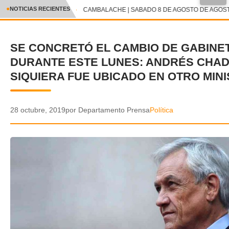
●
NOTICIAS RECIENTES
CAMBALACHE | SABADO 8 DE AGOSTO DE AGOSTO
CRÓNICA
SE CONCRETÓ EL CAMBIO DE GABINE
✕
DEPORTES
DURANTE ESTE LUNES: ANDRÉS CHAD
ENTRETENIMIENTO Y CULTURA
SIQUIERA FUE UBICADO EN OTRO MINI
POLICIAL
28 octubre, 2019
por Departamento Prensa
Política
POLÍTICA
AUDIOS
VIDEOS
GALERIA DE FOTOS
APP MÓVIL