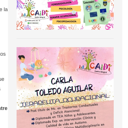
e la
tos
ue
s
tre