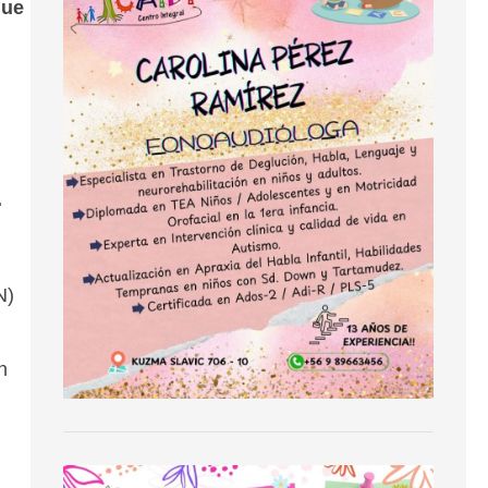
que
.
N)
n