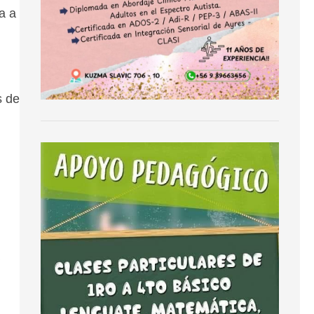
a a
s de