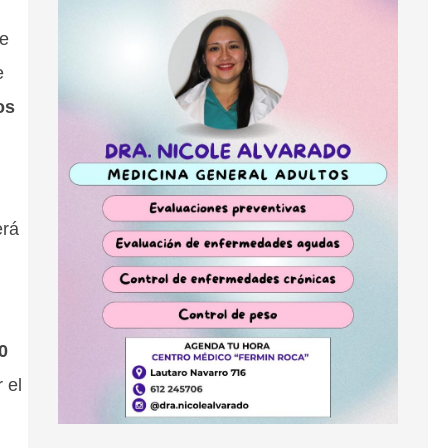
ue
e
os
erá
0
 el