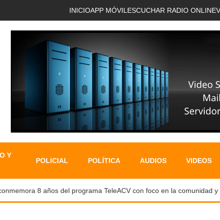
INICIO
APP MÓVIL
ESCUCHAR RADIO ONLINE
O Y
POLICIAL
POLÍTICA
AUDIOS
VIDEOS
emora 8 años del programa TeleACV con foco en la comunidad y capac