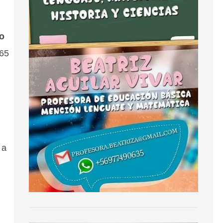
lo
 65
 a