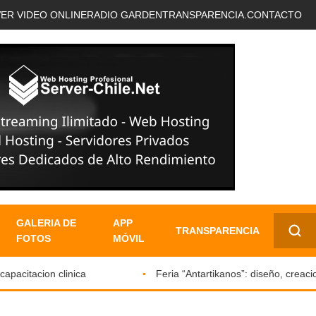
VER VIDEO ONLINE
RADIO GARDEN
TRANSPARENCIA.
CONTACTO
GALERIA DE
APP
TRANSPARENCIA
FOTOS
MÓVIL
✕
itacion clinica
Feria “Antartikanos”: diseño, creacione