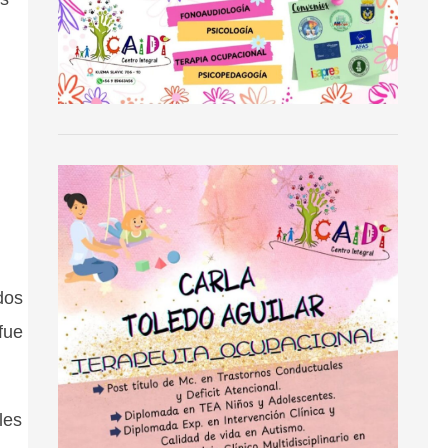
dos
fue
les