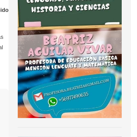
bido
as
al