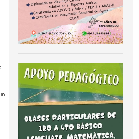
d.
un