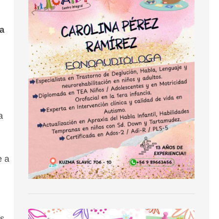
la
a
e a
os