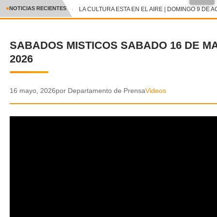
●
NOTICIAS RECIENTES
LA CULTURA ESTA EN EL AIRE | DOMINGO 9 DE A
CRÓNICA
SABADOS MISTICOS SABADO 16 DE M
✕
DEPORTES
2026
ENTRETENIMIENTO Y CULTURA
POLICIAL
16 mayo, 2026
por Departamento de Prensa
Videos
POLÍTICA
AUDIOS
VIDEOS
GALERIA DE FOTOS
APP MÓVIL