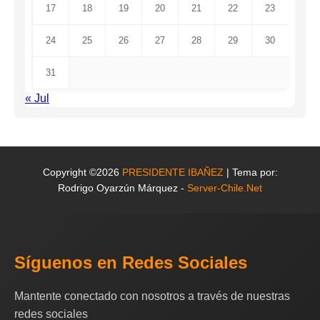
17
18
19
20
21
22
23
24
25
26
27
28
29
30
31
« Jul
Copyright ©2026
PRESIDENTE IBAÑEZ
| Tema por:
Rodrigo Oyarzún Márquez -
Server-Chile.Net
Síguenos en Redes Sociales
Mantente conectado con nosotros a través de nuestras
redes sociales