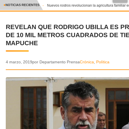
●
NOTICIAS RECIENTES
Nuevos rostros revolucionan la agricultura familiar en
CRÓNICA
REVELAN QUE RODRIGO UBILLA ES PR
✕
DEPORTES
DE 10 MIL METROS CUADRADOS DE TI
ENTRETENIMIENTO Y CULTURA
MAPUCHE
POLICIAL
4 marzo, 2019
por Departamento Prensa
Crónica
,
Política
POLÍTICA
AUDIOS
VIDEOS
GALERIA DE FOTOS
APP MÓVIL