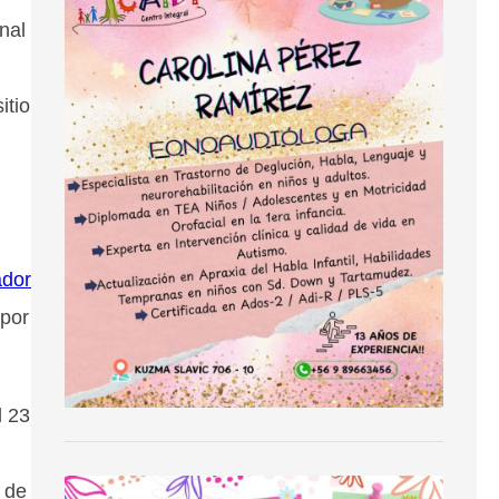
nal
itio
ador
 por
l 23
e de