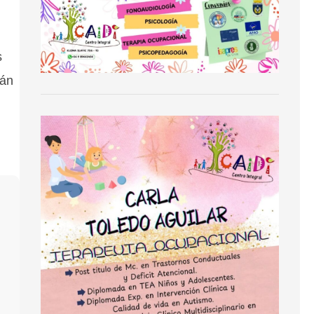
s
rán