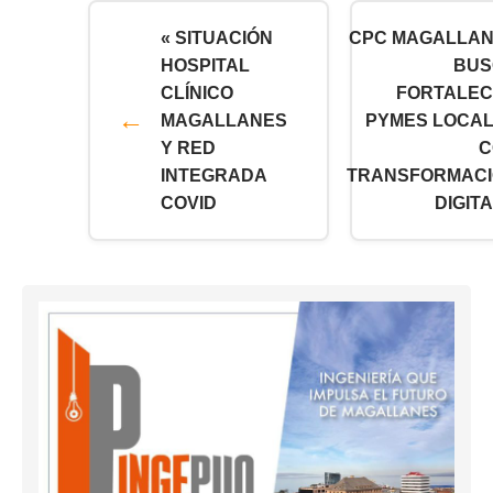
« SITUACIÓN
CPC MAGALLA
HOSPITAL
BUS
CLÍNICO
FORTALE
MAGALLANES
PYMES LOCA
Y RED
C
INTEGRADA
TRANSFORMAC
COVID
DIGITA