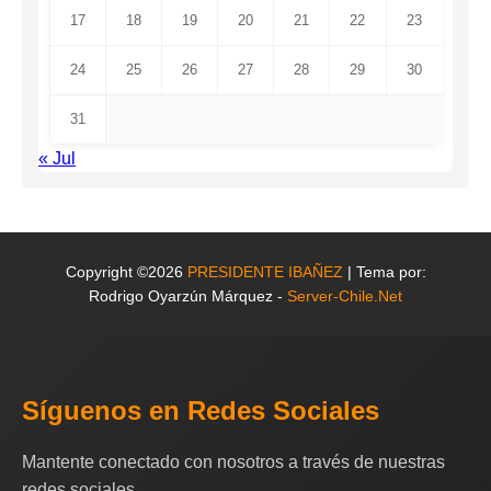
17
18
19
20
21
22
23
24
25
26
27
28
29
30
31
« Jul
Copyright ©2026
PRESIDENTE IBAÑEZ
| Tema por:
Rodrigo Oyarzún Márquez -
Server-Chile.Net
Síguenos en Redes Sociales
Mantente conectado con nosotros a través de nuestras
redes sociales