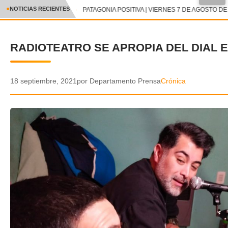
●
NOTICIAS RECIENTES
PATAGONIA POSITIVA | VIERNES 7 DE AGOSTO DE 
CRÓNICA
RADIOTEATRO SE APROPIA DEL DIAL 
✕
DEPORTES
ENTRETENIMIENTO Y CULTURA
18 septiembre, 2021
por Departamento Prensa
Crónica
POLICIAL
POLÍTICA
AUDIOS
VIDEOS
GALERIA DE FOTOS
APP MÓVIL