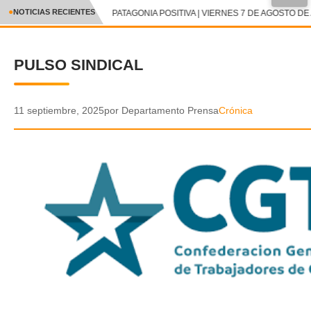
●
NOTICIAS RECIENTES
PATAGONIA POSITIVA | VIERNES 7 DE AGOSTO DE 
CRÓNICA
PULSO SINDICAL
✕
DEPORTES
ENTRETENIMIENTO Y CULTURA
11 septiembre, 2025
por Departamento Prensa
Crónica
POLICIAL
POLÍTICA
AUDIOS
VIDEOS
GALERIA DE FOTOS
APP MÓVIL