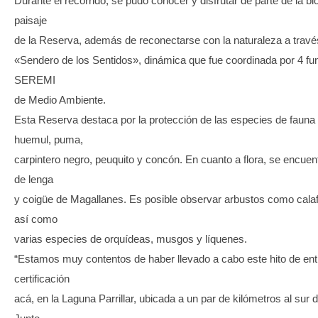
Durante el recorrido, se pudo conocer y disfrutar de parte de la bi
paisaje
de la Reserva, además de reconectarse con la naturaleza a través
«Sendero de los Sentidos», dinámica que fue coordinada por 4 fun
SEREMI
de Medio Ambiente.
Esta Reserva destaca por la protección de las especies de fauna
huemul, puma,
carpintero negro, peuquito y concón. En cuanto a flora, se encue
de lenga
y coigüe de Magallanes. Es posible observar arbustos como calaf
así como
varias especies de orquídeas, musgos y líquenes.
“Estamos muy contentos de haber llevado a cabo este hito de en
certificación
acá, en la Laguna Parrillar, ubicada a un par de kilómetros al sur