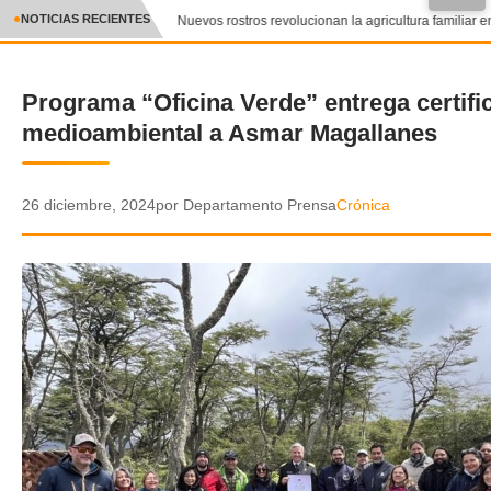
NOTICIAS RECIENTES
Nuevos rostros revolucionan la agricultura familiar en
CRÓNICA
Programa “Oficina Verde” entrega certifi
✕
DEPORTES
medioambiental a Asmar Magallanes
ENTRETENIMIENTO Y CULTURA
POLICIAL
26 diciembre, 2024
por Departamento Prensa
Crónica
POLÍTICA
AUDIOS
VIDEOS
GALERIA DE FOTOS
APP MÓVIL