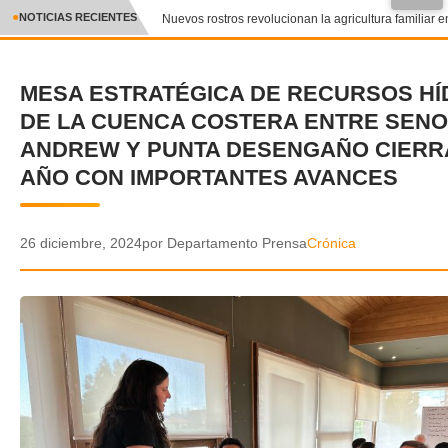
●
NOTICIAS RECIENTES
Nuevos rostros revolucionan la agricultura familiar en
CRÓNICA
MESA ESTRATÉGICA DE RECURSOS HÍ
✕
DEPORTES
DE LA CUENCA COSTERA ENTRE SENO
ENTRETENIMIENTO Y CULTURA
ANDREW Y PUNTA DESENGAÑO CIERR
AÑO CON IMPORTANTES AVANCES
POLICIAL
POLÍTICA
26 diciembre, 2024
por Departamento Prensa
Crónica
AUDIOS
VIDEOS
GALERIA DE FOTOS
APP MÓVIL