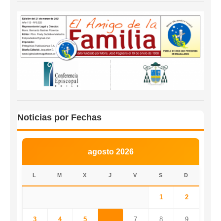
Noticias por Fechas
agosto 2026
L
M
X
J
V
S
D
1
2
3
4
5
6
7
8
9