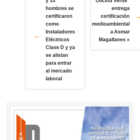
y 33
“Oficina Verde”
hombres se
entrega
certificaron
certificación
como
medioambiental
Instaladores
a Asmar
Eléctricos
Magallanes »
Clase D y ya
se alistan
para entrar
al mercado
laboral