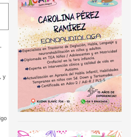
,
, y
igo
,