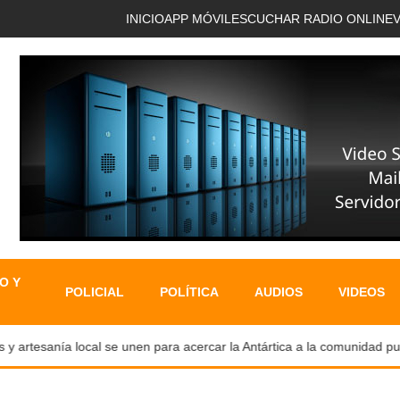
INICIO
APP MÓVIL
ESCUCHAR RADIO ONLINE
O Y
POLICIAL
POLÍTICA
AUDIOS
VIDEOS
 artesanía local se unen para acercar la Antártica a la comunidad punt