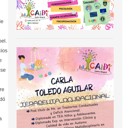
de
oel.
cios
e
 se
re
rdó
a