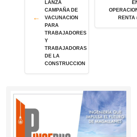
LANZA
E
CAMPAÑA DE
OPERACIO
VACUNACION
RENTA 
PARA
TRABAJADORES
Y
TRABAJADORAS
DE LA
CONSTRUCCION