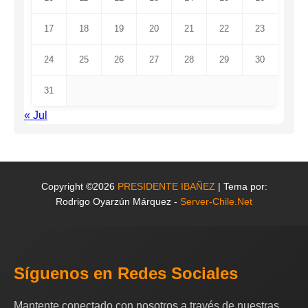
17
18
19
20
21
22
23
24
25
26
27
28
29
30
31
« Jul
Copyright ©2026
PRESIDENTE IBAÑEZ
| Tema por:
Rodrigo Oyarzún Márquez -
Server-Chile.Net
Síguenos en Redes Sociales
Mantente conectado con nosotros a través de nuestras