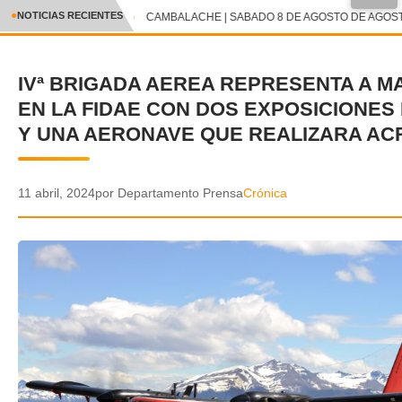
●
NOTICIAS RECIENTES
CAMBALACHE | SABADO 8 DE AGOSTO DE AGOSTO
CRÓNICA
IVª BRIGADA AEREA REPRESENTA A 
✕
DEPORTES
EN LA FIDAE CON DOS EXPOSICIONES
ENTRETENIMIENTO Y CULTURA
Y UNA AERONAVE QUE REALIZARA AC
POLICIAL
11 abril, 2024
por Departamento Prensa
Crónica
POLÍTICA
AUDIOS
VIDEOS
GALERIA DE FOTOS
APP MÓVIL