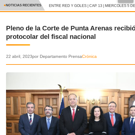
●
NOTICIAS RECIENTES
ENTRE RED Y GOLES | CAP. 13 | MIERCOLES 5 DE
CRÓNICA
Pleno de la Corte de Punta Arenas recibi
✕
DEPORTES
protocolar del fiscal nacional
ENTRETENIMIENTO Y CULTURA
POLICIAL
22 abril, 2023
por Departamento Prensa
Crónica
POLÍTICA
AUDIOS
VIDEOS
GALERIA DE FOTOS
APP MÓVIL