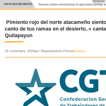
●
NOTICIAS RECIENTES
Nuevos rostros revolucionan la agricultura familiar en
CRÓNICA
Pimiento rojo del norte atacameño siento
✕
DEPORTES
canto de tus ramas en el desierto..» canta
ENTRETENIMIENTO Y CULTURA
Quilapayun
POLICIAL
15 noviembre, 2024
por Departamento Prensa
Crónica
POLÍTICA
AUDIOS
VIDEOS
GALERIA DE FOTOS
APP MÓVIL