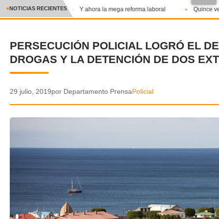
●
NOTICIAS RECIENTES
Y ahora la mega reforma laboral
Quince veci
CRÓNICA
PERSECUCIÓN POLICIAL LOGRÓ EL D
✕
DEPORTES
DROGAS Y LA DETENCIÓN DE DOS EX
ENTRETENIMIENTO Y CULTURA
POLICIAL
29 julio, 2019
por Departamento Prensa
Policial
POLÍTICA
AUDIOS
VIDEOS
GALERIA DE FOTOS
APP MÓVIL