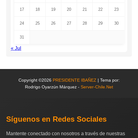
17
18
19
20
21
22
23
24
25
26
27
28
29
30
31
« Jul
Copyright ©2026
PRESIDENTE IBAÑEZ
| Tema por:
Rodrigo Oyarzún Márquez -
Server-Chile.Net
Síguenos en Redes Sociales
Mantente conectado con nosotros a través de nuestras