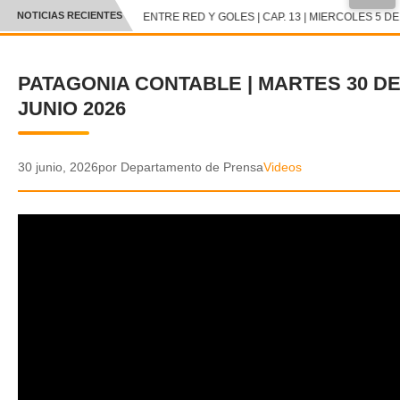
●
NOTICIAS RECIENTES
ENTRE RED Y GOLES | CAP. 13 | MIERCOLES 5 DE
CRÓNICA
PATAGONIA CONTABLE | MARTES 30 D
✕
DEPORTES
JUNIO 2026
ENTRETENIMIENTO Y CULTURA
POLICIAL
30 junio, 2026
por Departamento de Prensa
Videos
POLÍTICA
AUDIOS
VIDEOS
GALERIA DE FOTOS
APP MÓVIL