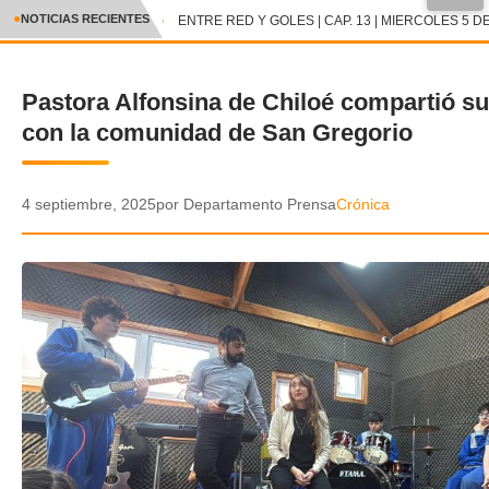
●
NOTICIAS RECIENTES
ENTRE RED Y GOLES | CAP. 13 | MIERCOLES 5 DE
CRÓNICA
Pastora Alfonsina de Chiloé compartió s
✕
DEPORTES
con la comunidad de San Gregorio
ENTRETENIMIENTO Y CULTURA
POLICIAL
4 septiembre, 2025
por Departamento Prensa
Crónica
POLÍTICA
AUDIOS
VIDEOS
GALERIA DE FOTOS
APP MÓVIL