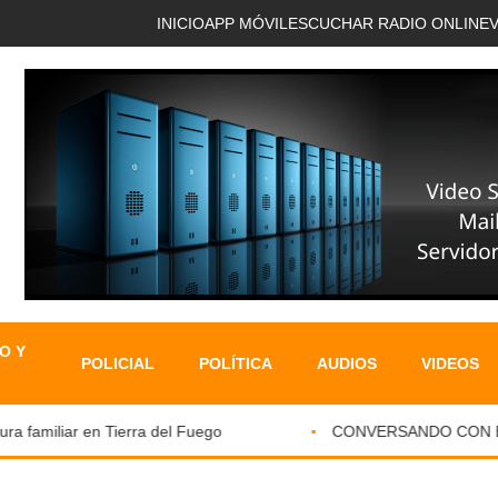
INICIO
APP MÓVIL
ESCUCHAR RADIO ONLINE
O Y
POLICIAL
POLÍTICA
AUDIOS
VIDEOS
 familiar en Tierra del Fuego
CONVERSANDO CON EL P