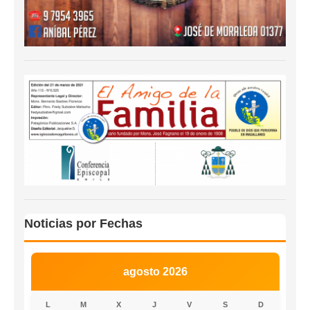
Noticias por Fechas
agosto 2026
L
M
X
J
V
S
D