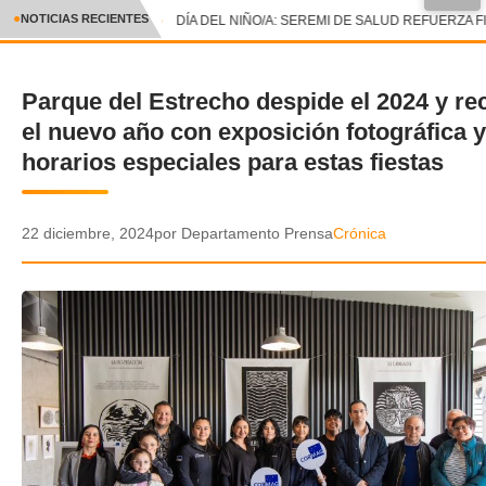
●
NOTICIAS RECIENTES
DÍA DEL NIÑO/A: SEREMI DE SALUD REFUERZA F
CRÓNICA
Parque del Estrecho despide el 2024 y re
✕
DEPORTES
el nuevo año con exposición fotográfica y
ENTRETENIMIENTO Y CULTURA
horarios especiales para estas fiestas
POLICIAL
22 diciembre, 2024
por Departamento Prensa
Crónica
POLÍTICA
AUDIOS
VIDEOS
GALERIA DE FOTOS
APP MÓVIL