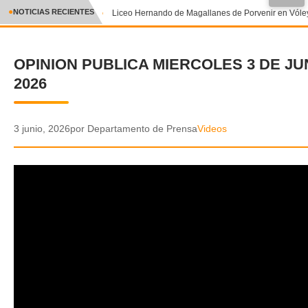
●
NOTICIAS RECIENTES
Liceo Hernando de Magallanes de Porvenir en Vóley
CRÓNICA
OPINION PUBLICA MIERCOLES 3 DE JU
✕
DEPORTES
2026
ENTRETENIMIENTO Y CULTURA
POLICIAL
3 junio, 2026
por Departamento de Prensa
Videos
POLÍTICA
AUDIOS
VIDEOS
GALERIA DE FOTOS
APP MÓVIL