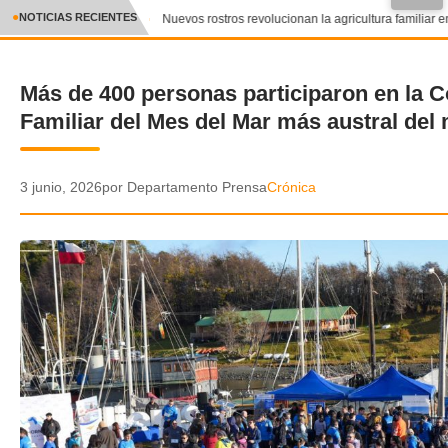
●
NOTICIAS RECIENTES
Nuevos rostros revolucionan la agricultura familiar en
CRÓNICA
Más de 400 personas participaron en la C
✕
DEPORTES
Familiar del Mes del Mar más austral de
ENTRETENIMIENTO Y CULTURA
POLICIAL
3 junio, 2026
por Departamento Prensa
Crónica
POLÍTICA
AUDIOS
VIDEOS
GALERIA DE FOTOS
APP MÓVIL