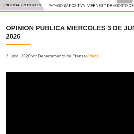
●
NOTICIAS RECIENTES
PATAGONIA POSITIVA | VIERNES 7 DE AGOSTO DE 
CRÓNICA
OPINION PUBLICA MIERCOLES 3 DE JU
✕
DEPORTES
2026
ENTRETENIMIENTO Y CULTURA
POLICIAL
3 junio, 2026
por Departamento de Prensa
Videos
POLÍTICA
AUDIOS
VIDEOS
GALERIA DE FOTOS
APP MÓVIL