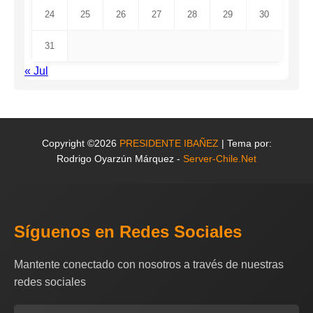
24
25
26
27
28
29
30
31
« Jul
Copyright ©2026
PRESIDENTE IBAÑEZ
| Tema por:
Rodrigo Oyarzún Márquez -
Server-Chile.Net
Síguenos en Redes Sociales
Mantente conectado con nosotros a través de nuestras
redes sociales