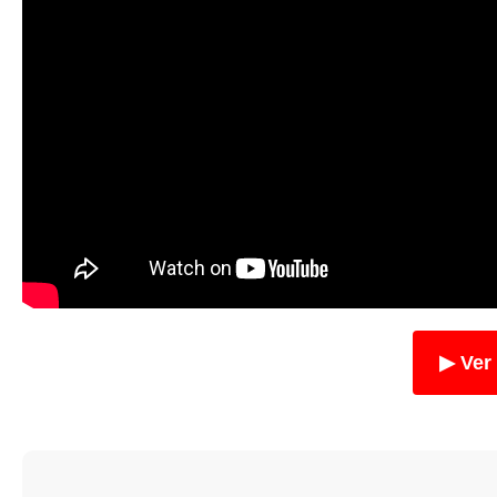
▶ Ver