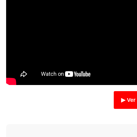
▶ Ver