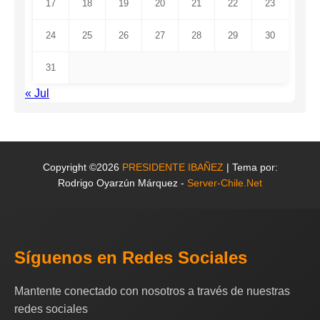
17
18
19
20
21
22
23
24
25
26
27
28
29
30
31
« Jul
Copyright ©2026
PRESIDENTE IBAÑEZ
| Tema por:
Rodrigo Oyarzún Márquez -
Server-Chile.Net
Síguenos en Redes Sociales
Mantente conectado con nosotros a través de nuestras
redes sociales