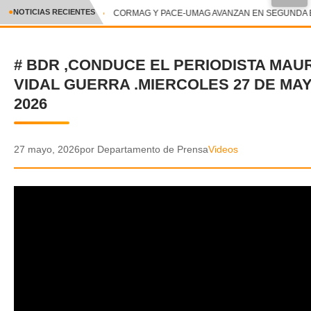
●
NOTICIAS RECIENTES
CORMAG Y PACE-UMAG AVANZAN EN SEGUNDA E
CRÓNICA
# BDR ,CONDUCE EL PERIODISTA MAUR
✕
DEPORTES
VIDAL GUERRA .MIERCOLES 27 DE MA
ENTRETENIMIENTO Y CULTURA
2026
POLICIAL
27 mayo, 2026
por Departamento de Prensa
Videos
POLÍTICA
AUDIOS
VIDEOS
GALERIA DE FOTOS
APP MÓVIL