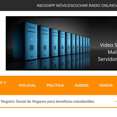
INICIO
APP MÓVIL
ESCUCHAR RADIO ONLINE
O Y
POLICIAL
POLÍTICA
AUDIOS
VIDEOS
istro Social de Hogares para beneficios estudiantiles
I