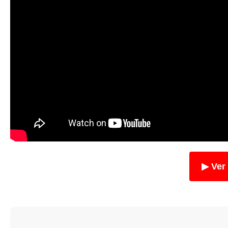
▶ Ver