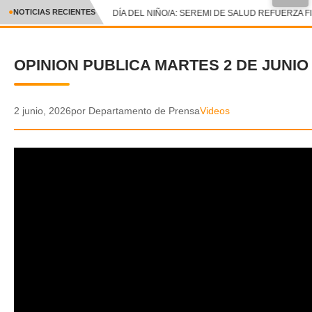
●
NOTICIAS RECIENTES
DÍA DEL NIÑO/A: SEREMI DE SALUD REFUERZA F
CRÓNICA
OPINION PUBLICA MARTES 2 DE JUNIO 
✕
DEPORTES
ENTRETENIMIENTO Y CULTURA
2 junio, 2026
por Departamento de Prensa
Videos
POLICIAL
POLÍTICA
AUDIOS
VIDEOS
GALERIA DE FOTOS
APP MÓVIL