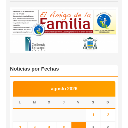
Noticias por Fechas
agosto 2026
L
M
X
J
V
S
D
1
2
3
4
5
6
7
8
9