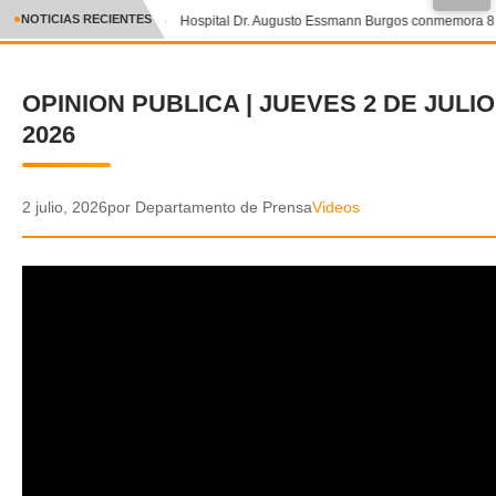
●
NOTICIAS RECIENTES
Hospital Dr. Augusto Essmann Burgos conmemora 8 añ
CRÓNICA
OPINION PUBLICA | JUEVES 2 DE JULIO
✕
DEPORTES
2026
ENTRETENIMIENTO Y CULTURA
POLICIAL
2 julio, 2026
por Departamento de Prensa
Videos
POLÍTICA
AUDIOS
VIDEOS
GALERIA DE FOTOS
APP MÓVIL