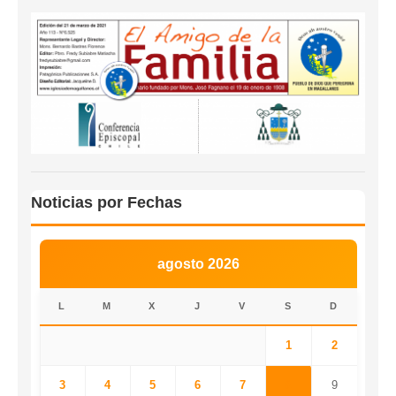
Noticias por Fechas
agosto 2026
L
M
X
J
V
S
D
1
2
3
4
5
6
7
8
9