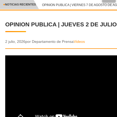
●
NOTICIAS RECIENTES
OPINION PUBLICA | VIERNES 7 DE AGOSTO DE AG
CRÓNICA
OPINION PUBLICA | JUEVES 2 DE JULIO
✕
DEPORTES
ENTRETENIMIENTO Y CULTURA
2 julio, 2026
por Departamento de Prensa
Videos
POLICIAL
POLÍTICA
AUDIOS
VIDEOS
GALERIA DE FOTOS
APP MÓVIL