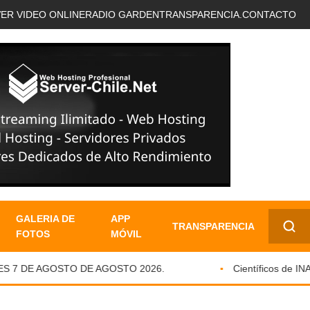
VER VIDEO ONLINE
RADIO GARDEN
TRANSPARENCIA.
CONTACTO
GALERIA DE
APP
TRANSPARENCIA
FOTOS
MÓVIL
✕
 7 DE AGOSTO DE AGOSTO 2026.
Científicos de INACH 