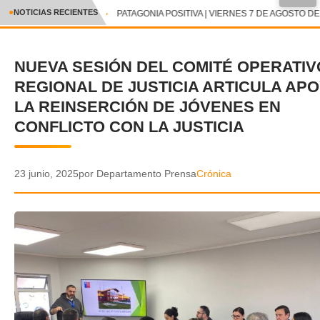
NOTICIAS RECIENTES
PATAGONIA POSITIVA | VIERNES 7 DE AGOSTO DE
CRÓNICA
NUEVA SESIÓN DEL COMITÉ OPERATIV
✕
DEPORTES
REGIONAL DE JUSTICIA ARTICULA APO
ENTRETENIMIENTO Y CULTURA
LA REINSERCIÓN DE JÓVENES EN
CONFLICTO CON LA JUSTICIA
POLICIAL
POLÍTICA
23 junio, 2025
por Departamento Prensa
Crónica
AUDIOS
VIDEOS
GALERIA DE FOTOS
APP MÓVIL