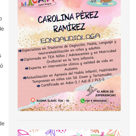
o
de
s
mó
s
de