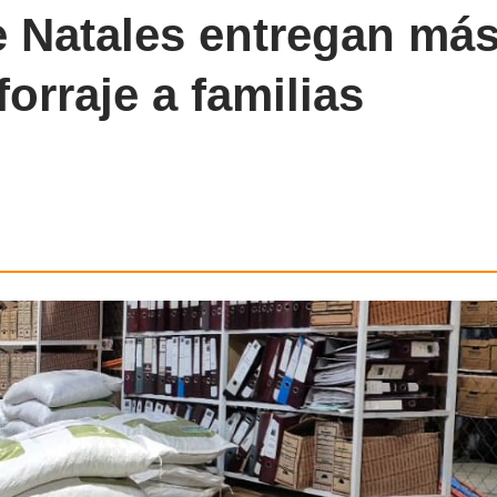
e Natales entregan má
orraje a familias