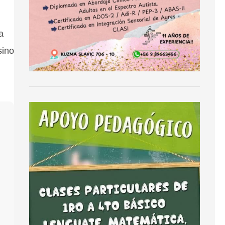
a
sino