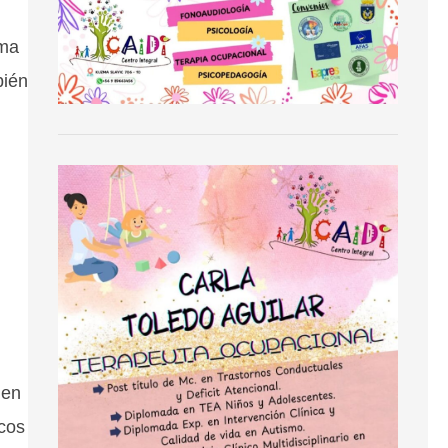
ima
bién
 en
acos