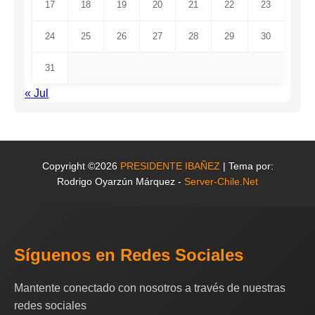
17
18
19
20
21
22
23
24
25
26
27
28
29
30
31
« Jul
Copyright ©2026
PRESIDENTE IBAÑEZ
| Tema por:
Rodrigo Oyarzún Márquez -
Server-Chile.Net
Síguenos en Redes Sociales
Mantente conectado con nosotros a través de nuestras
redes sociales