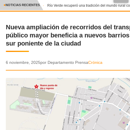
●
NOTICIAS RECIENTES
Río Verde recuperó una tradición del mundo rural con
CRÓNICA
Nueva ampliación de recorridos del trans
✕
DEPORTES
público mayor beneficia a nuevos barrios
ENTRETENIMIENTO Y CULTURA
sur poniente de la ciudad
POLICIAL
6 noviembre, 2025
por Departamento Prensa
Crónica
POLÍTICA
AUDIOS
VIDEOS
GALERIA DE FOTOS
APP MÓVIL