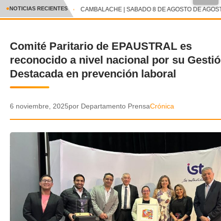
●
NOTICIAS RECIENTES
CAMBALACHE | SABADO 8 DE AGOSTO DE AGOSTO
CRÓNICA
Comité Paritario de EPAUSTRAL es
✕
DEPORTES
reconocido a nivel nacional por su Gesti
ENTRETENIMIENTO Y CULTURA
Destacada en prevención laboral
POLICIAL
6 noviembre, 2025
por Departamento Prensa
Crónica
POLÍTICA
AUDIOS
VIDEOS
GALERIA DE FOTOS
APP MÓVIL