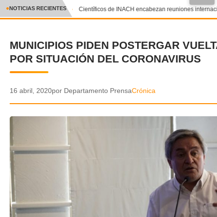
●
NOTICIAS RECIENTES
Científicos de INACH encabezan reuniones internacion
CRÓNICA
MUNICIPIOS PIDEN POSTERGAR VUELT
✕
DEPORTES
POR SITUACIÓN DEL CORONAVIRUS
ENTRETENIMIENTO Y CULTURA
POLICIAL
16 abril, 2020
por Departamento Prensa
Crónica
POLÍTICA
AUDIOS
VIDEOS
GALERIA DE FOTOS
APP MÓVIL