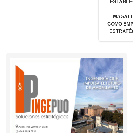
ESTABLE
MAGAL
COMO EM
ESTRATÉG