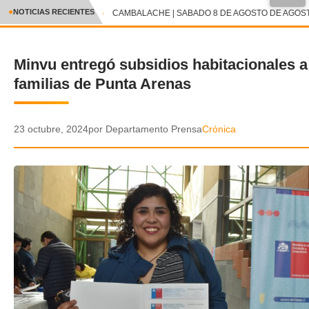
●
NOTICIAS RECIENTES
CAMBALACHE | SABADO 8 DE AGOSTO DE AGOSTO
CRÓNICA
Minvu entregó subsidios habitacionales a
✕
DEPORTES
familias de Punta Arenas
ENTRETENIMIENTO Y CULTURA
POLICIAL
23 octubre, 2024
por Departamento Prensa
Crónica
POLÍTICA
AUDIOS
VIDEOS
GALERIA DE FOTOS
APP MÓVIL