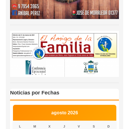
Noticias por Fechas
agosto 2026
L
M
X
J
V
S
D