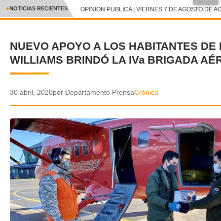
●
NOTICIAS RECIENTES
OPINION PUBLICA | VIERNES 7 DE AGOSTO DE AG
CRÓNICA
NUEVO APOYO A LOS HABITANTES DE
✕
DEPORTES
WILLIAMS BRINDÓ LA IVa BRIGADA AÉ
ENTRETENIMIENTO Y CULTURA
POLICIAL
30 abril, 2020
por Departamento Prensa
Crónica
POLÍTICA
AUDIOS
VIDEOS
GALERIA DE FOTOS
APP MÓVIL