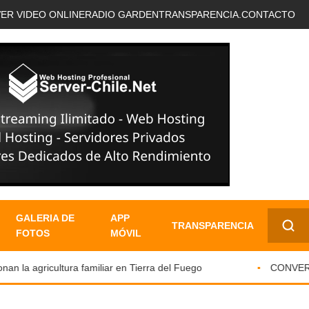
VER VIDEO ONLINE
RADIO GARDEN
TRANSPARENCIA.
CONTACTO
GALERIA DE
APP
TRANSPARENCIA
FOTOS
MÓVIL
✕
a agricultura familiar en Tierra del Fuego
CONVERSAND