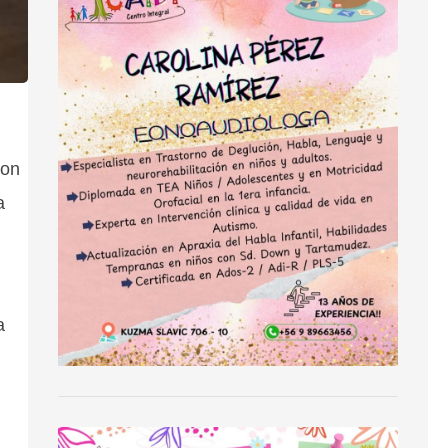
ron
a
a