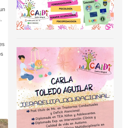
 un
,
es
os