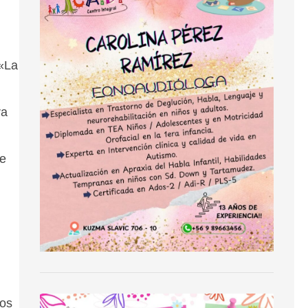
 «La
ra
ue
ros