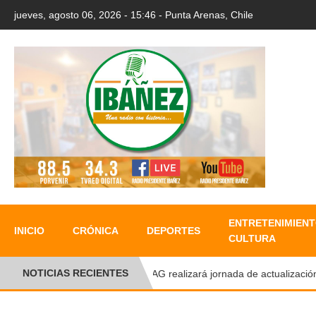
jueves, agosto 06, 2026 - 15:46 - Punta Arenas, Chile
ENTRETENIMIENT
INICIO
CRÓNICA
DEPORTES
CULTURA
NOTICIAS RECIENTES
●
UMAG realizará jornada de actualización del